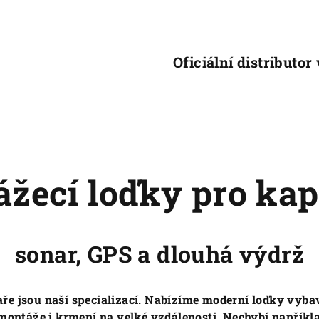
Oficiální distributor
ážecí loďky pro kap
sonar, GPS a dlouhá výdrž
ře jsou naší specializací. Nabízíme moderní loďky vyba
montáže i krmení na velké vzdálenosti. Nechybí napříkla