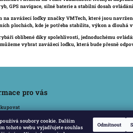
ryb, GPS navigace, silné baterie a stabilní dosah ovládání
m na zavážecí loďky značky VMTech, které jsou navržené
ích plochách, kde je potřeba stabilita, výkon a dlouhá v
rybáři oblíbené díky spolehlivosti, jednoduchému ovlá
můžeme vybrat zavážecí loďku, která bude přesně odp
rmace pro vás
akupovat
nky ochrany osobních
používá soubory cookie. Dalším
Odmítnout
S
m tohoto webu vyjadřujete souhlas
dní podmínky