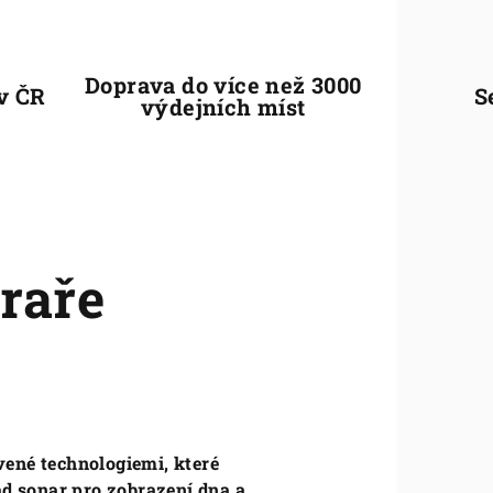
Doprava do více než 3000
 v ČR
S
výdejních míst
raře
vené technologiemi, které
d sonar pro zobrazení dna a