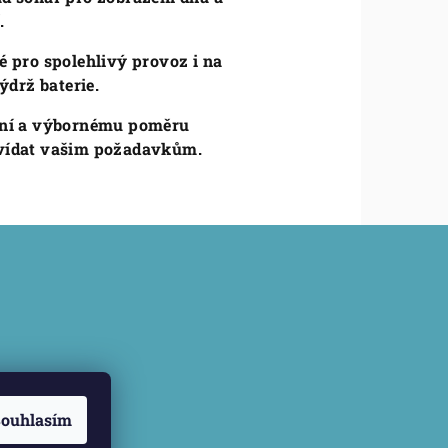
.
 pro spolehlivý provoz i na
ýdrž baterie.
dání a výbornému poměru
ovídat vašim požadavkům.
ouhlasím