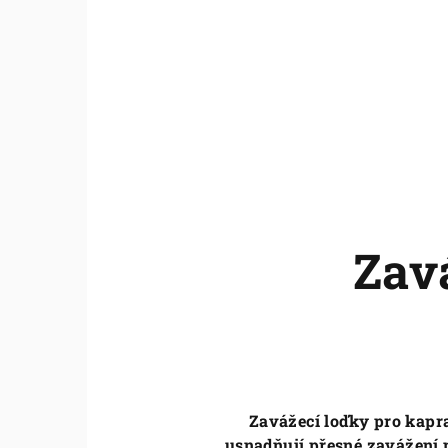
Zav
Zavážecí loďky pro kapra
usnadňují přesné zavážení 