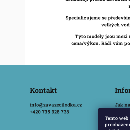
Specializujeme se předevší
velkých vodn
Tyto modely jsou mezi 
cena/výkon. Rádi vám po
Z
á
Kontakt
Info
p
a
info
@
zavazecilodka.cz
Jak n
t
+420 735 928 738
Podmí
Tento web 
údajů
í
procházení
Obcho