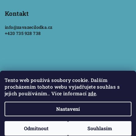
á
p
Kontakt
a
info
@
zavazecilodka.cz
t
+420 735 928 738
í
Informace pro vás
Tento web používá soubory cookie. Dalším
procházením tohoto webu vyjadřujete souhlas s
Jak nakupovat
jejich používáním.. Více informací
zde
.
Podmínky ochrany osobních údajů
Obchodní podmínky
Nastavení
Copyright 2026
Zavážecí loďka
. Všechna práva vyhrazena.
Odmítnout
Souhlasím
Vytvořil Shoptet