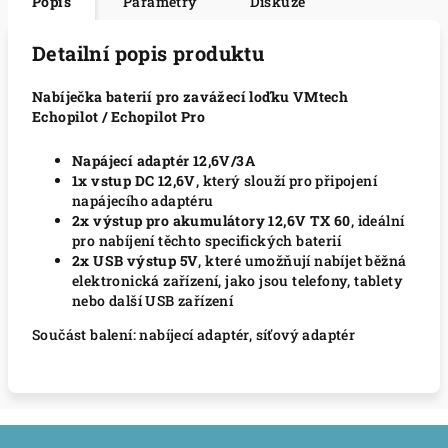
Popis
Parametry
Diskuze
Detailní popis produktu
Nabíječka baterií pro zavážecí loďku VMtech
Echopilot / Echopilot Pro
Napájecí adaptér 12,6V/3A
1x vstup DC 12,6V
, který slouží pro připojení
napájecího adaptéru
2x výstup pro akumulátory 12,6V TX 60
, ideální
pro nabíjení těchto specifických baterií
2x USB výstup 5V
, které umožňují nabíjet běžná
elektronická zařízení, jako jsou telefony, tablety
nebo další USB zařízení
Součást balení: nabíjecí adaptér, síťový adaptér
Z