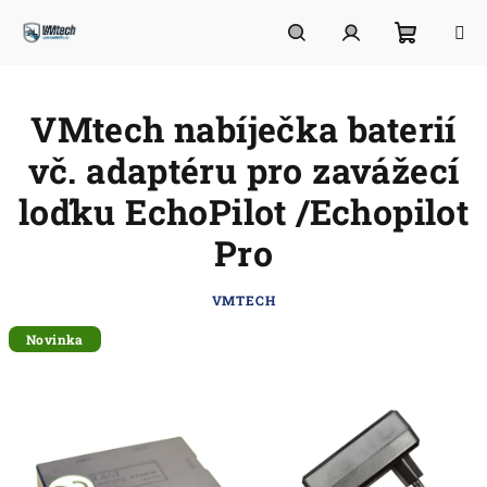
Přejít
na
obsah
Nákupn
Hledat
Přihlášení
VMtech nabíječka baterií
košík
vč. adaptéru pro zavážecí
loďku EchoPilot /Echopilot
Pro
VMTECH
Novinka