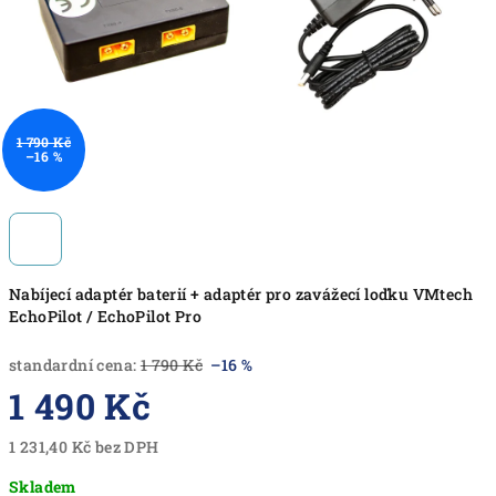
1 790 Kč
–16 %
Nabíjecí adaptér baterií + adaptér pro zavážecí loďku VMtech
EchoPilot / EchoPilot Pro
standardní cena:
1 790 Kč
–16 %
1 490 Kč
1 231,40 Kč bez DPH
Měrná
Skladem
cena: