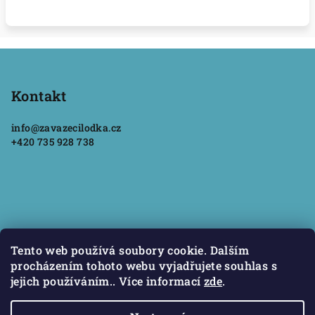
Z
á
p
Kontakt
a
info
@
zavazecilodka.cz
t
+420 735 928 738
í
Informace pro vás
Tento web používá soubory cookie. Dalším
procházením tohoto webu vyjadřujete souhlas s
Jak nakupovat
jejich používáním.. Více informací
zde
.
Podmínky ochrany osobních údajů
Obchodní podmínky