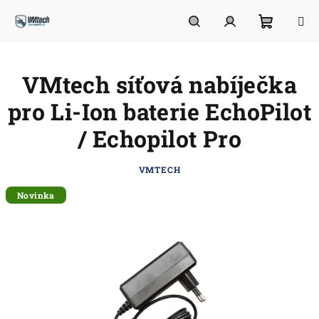
Přejít
na
obsah
Nákupn
Hledat
Přihlášení
VMtech síťová nabíječka
košík
pro Li-Ion baterie EchoPilot
/ Echopilot Pro
VMTECH
Novinka