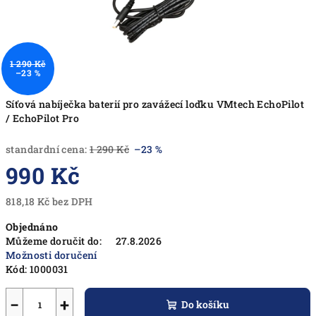
1 290 Kč
–23 %
Síťová nabíječka baterií pro zavážecí loďku VMtech EchoPilot
/ EchoPilot Pro
standardní cena:
1 290 Kč
–23 %
990 Kč
818,18 Kč bez DPH
Měrná
Objednáno
cena:
Můžeme doručit do:
27.8.2026
Možnosti doručení
Kód:
1000031
−
+
Do košíku