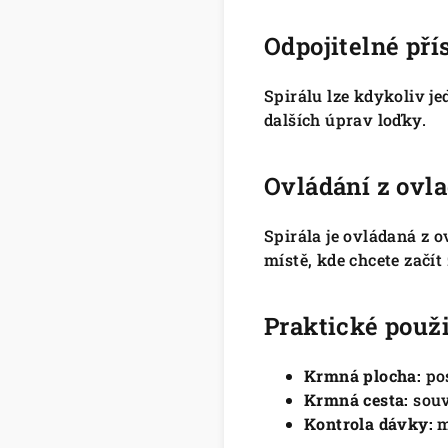
Odpojitelné pří
Spirálu lze kdykoliv j
dalších úprav loďky.
Ovládání z ovla
Spirála je ovládaná z o
místě, kde chcete začít
Praktické použi
Krmná plocha:
pos
Krmná cesta:
souv
Kontrola dávky:
m