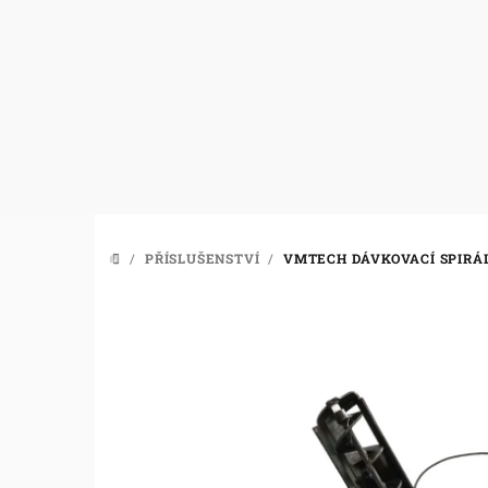
Přejít
na
obsah
/
PŘÍSLUŠENSTVÍ
/
VMTECH DÁVKOVACÍ SPIRÁ
DOMŮ