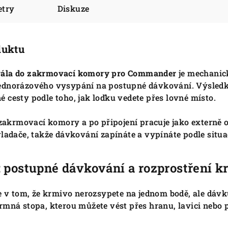
etry
Diskuze
duktu
rála do zakrmovací komory pro Commander
je mechanic
ednorázového vysypání na postupné dávkování. Výsledke
 cesty podle toho, jak loďku vedete přes lovné místo.
 zakrmovací komory a po připojení pracuje jako externě o
vladače, takže dávkování zapínáte a vypínáte podle situa
: postupné dávkování a rozprostření k
je v tom, že krmivo nerozsypete na jednom bodě, ale dáv
rmná stopa, kterou můžete vést přes hranu, lavici nebo 