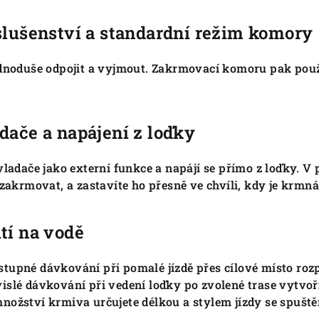
slušenství a standardní režim komory
ednoduše odpojit a vyjmout. Zakrmovací komoru pak použ
dače a napájení z loďky
vladače jako externí funkce a napájí se přímo z loďky. V
 zakrmovat, a zastavíte ho přesně ve chvíli, kdy je krmn
tí na vodě
tupné dávkování při pomalé jízdě přes cílové místo roz
islé dávkování při vedení loďky po zvolené trase vytvo
nožství krmiva určujete délkou a stylem jízdy se spušt