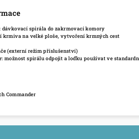
ormace
:
dávkovací spirála do zakrmovací komory
í krmiva na velké ploše, vytvoření krmných cest
če (externí režim příslušenství)
y:
možnost spirálu odpojit a loďku používat ve standard
ch Commander