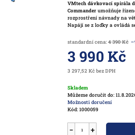
VMtech dávkovací spirála 
Commander
umožňuje řízen
rozprostření návnady na vět
Napájí se z loďky a ovládá s
standardní cena:
4 390 Kč
–
3 990 Kč
3 297,52 Kč bez DPH
Měrná
cena:
Skladem
Můžeme doručit do:
11.8.202
Možnosti doručení
Kód:
1000059
−
+