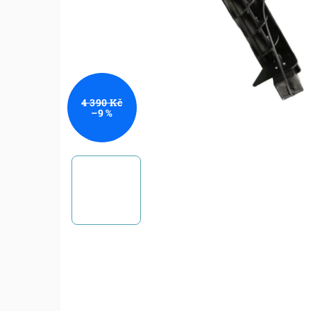
4 390 Kč
–9 %