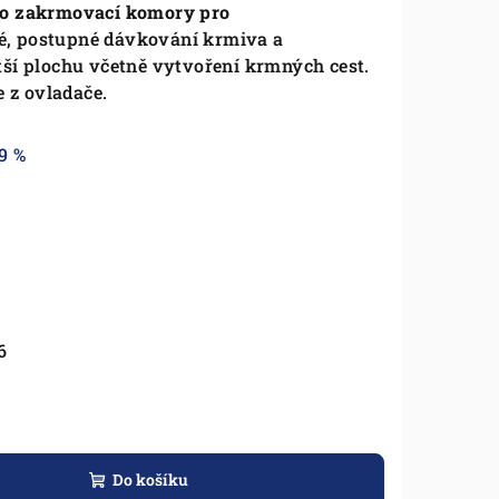
do zakrmovací komory pro
é, postupné dávkování krmiva a
ší plochu včetně vytvoření krmných cest.
e z ovladače.
9 %
6
Do košíku