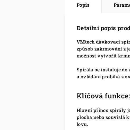
Popis
Param
Detailní popis pro
VMtech dávkovací spi
způsob zakrmování z j
možnost vytvořit krmné
Spirála se instaluje do
a ovládání probíhá z o
Klíčová funkce
Hlavní přínos spirály 
plocha nebo souvislá k
lovu.