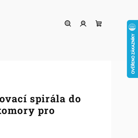
Hledat
Přihlášení
Nákupní
košík
vací spirála do
komory pro