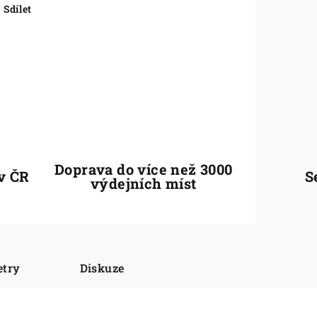
Sdílet
Doprava do více než 3000
 v ČR
S
výdejních míst
etry
Diskuze