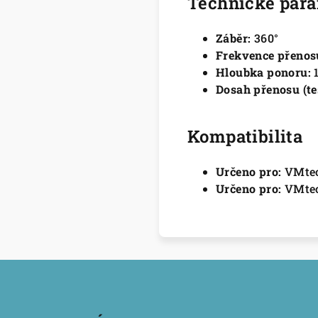
Technické par
Záběr:
360°
Frekvence přenos
Hloubka ponoru:
Dosah přenosu (tes
Kompatibilita
Určeno pro:
VMte
Určeno pro:
VMtec