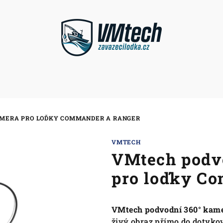
AMERA PRO LOĎKY COMMANDER A RANGER
VMTECH
VMtech podv
pro loďky C
VMtech podvodní 360° kame
živý obraz přímo do dotyko