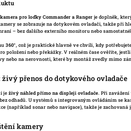
duktu
 kamera pro loďky Commander a Ranger
je doplněk, kter
kamery se zobrazuje na dotykovém ovladači, takže při h
hraní – bez dalšího externího monitoru nebo samostatné
ahu
360°
, což je praktické hlavně ve chvíli, kdy potřebujet
pro položení nebo překážky. V reálném čase ověříte, jestli
vy nebo na nerovnosti, které by montáž zvedly mimo zá
: živý přenos do dotykového ovladače
í je
živý náhled přímo na displeji ovladače
. Při zavážen
 bez odhadů. U systémů s integrovaným ovládáním se kam
kce (například sonar nebo navigace), takže je zachovaná 
uštění kamery