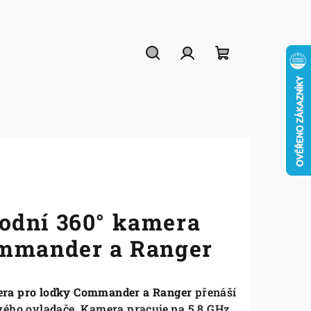
Hledat
Přihlášení
Nákupní
košík
odní 360° kamera
ommander a Ranger
ra pro loďky Commander a Ranger
přenáší
vého ovladače. Kamera pracuje na 5,8 GHz,