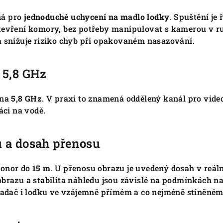
ná pro
jednoduché uchycení na madlo loďky
. Spuštění je
tevření komory, bez potřeby manipulovat s kamerou v r
a snižuje riziko chyb při opakovaném nasazování.
 5,8 GHz
 na
5,8 GHz
. V praxi to znamená oddělený kanál pro video
áci na vodě.
 a dosah přenosu
ponor do
15 m
. U přenosu obrazu je uvedený dosah v reá
obrazu a stabilita náhledu jsou závislé na podmínkách na
vladač i loďku ve vzájemně přímém a co nejméně stíněné