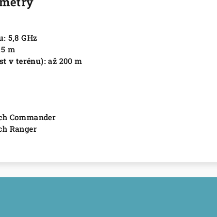
ametry
u:
5,8 GHz
15 m
t v terénu):
až 200 m
ch Commander
h Ranger