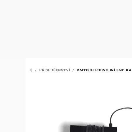
Přejít
na
obsah
/
PŘÍSLUŠENSTVÍ
/
VMTECH PODVODNÍ 360° K
DOMŮ