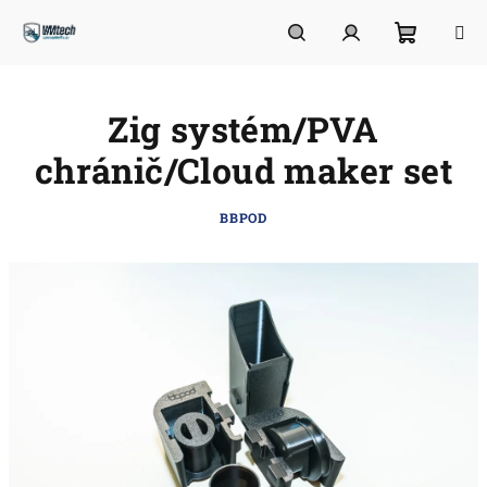
Přejít
na
obsah
Nákupn
Hledat
Přihlášení
Zig systém/PVA
košík
chránič/Cloud maker set
BBPOD