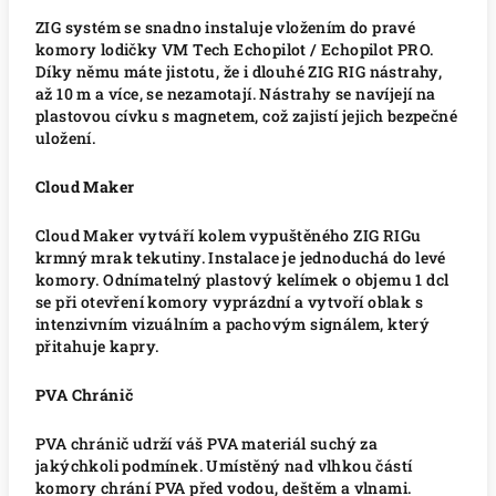
ZIG systém se snadno instaluje vložením do pravé
komory lodičky VM Tech Echopilot / Echopilot PRO.
Díky němu máte jistotu, že i dlouhé ZIG RIG nástrahy,
až 10 m a více, se nezamotají. Nástrahy se navíjejí na
plastovou cívku s magnetem, což zajistí jejich bezpečné
uložení.
Cloud Maker
Cloud Maker vytváří kolem vypuštěného ZIG RIGu
krmný mrak tekutiny. Instalace je jednoduchá do levé
komory. Odnímatelný plastový kelímek o objemu 1 dcl
se při otevření komory vyprázdní a vytvoří oblak s
intenzivním vizuálním a pachovým signálem, který
přitahuje kapry.
PVA Chránič
PVA chránič udrží váš PVA materiál suchý za
jakýchkoli podmínek. Umístěný nad vlhkou částí
komory chrání PVA před vodou, deštěm a vlnami.