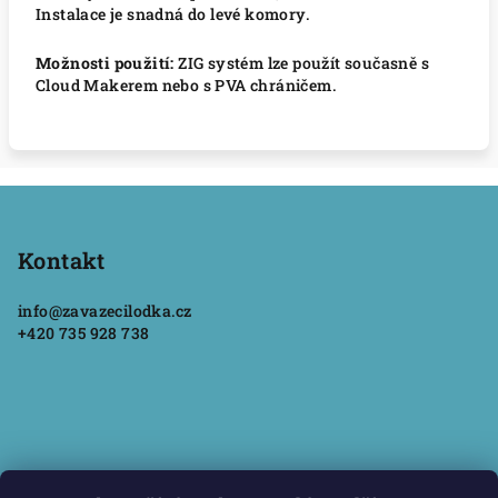
Instalace je snadná do levé komory.
Možnosti použití:
ZIG systém lze použít současně s
Cloud Makerem nebo s PVA chráničem.
Z
á
p
Kontakt
a
info
@
zavazecilodka.cz
t
+420 735 928 738
í
Informace pro vás