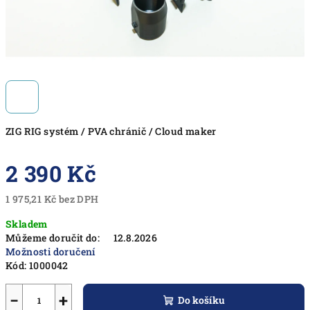
ZIG RIG systém / PVA chránič / Cloud maker
2 390 Kč
1 975,21 Kč bez DPH
Měrná
Skladem
cena:
Můžeme doručit do:
12.8.2026
Možnosti doručení
Kód:
1000042
−
+
Do košíku