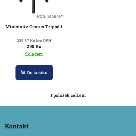
s
u
p
k
KÓD:
1000067
r
t
Ministativ Genius Tripod 1
o
ů
d
239,67 Kč bez DPH
u
290 Kč
k
Skladem
t
ů
Do košíku
1
položek celkem
O
v
Z
l
á
á
p
Kontakt
d
a
a