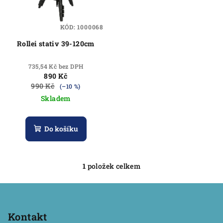
s
u
p
k
KÓD:
1000068
r
t
Rollei stativ 39-120cm
o
ů
d
735,54 Kč bez DPH
u
890 Kč
k
990 Kč
(–10 %)
Skladem
t
ů
Do košíku
1
položek celkem
O
v
Z
l
á
á
p
Kontakt
d